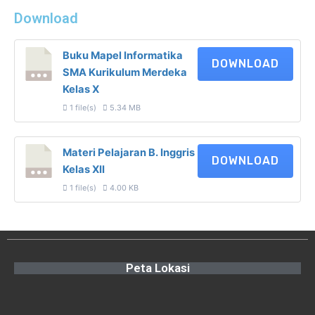
Download
Buku Mapel Informatika
DOWNLOAD
SMA Kurikulum Merdeka
Kelas X
1 file(s)
5.34 MB
Materi Pelajaran B. Inggris
DOWNLOAD
Kelas XII
1 file(s)
4.00 KB
Peta Lokasi