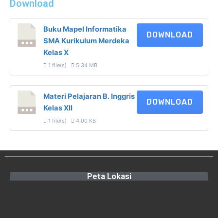
Download
Buku Mapel Informatika
DOWNLOAD
SMA Kurikulum Merdeka
Kelas X
1 file(s)
5.34 MB
Materi Pelajaran B. Inggris
DOWNLOAD
Kelas XII
1 file(s)
4.00 KB
Peta Lokasi